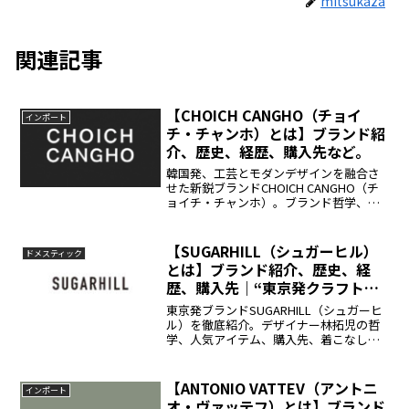
mitsukaza
関連記事
【CHOICH CANGHO（チョイ
インポート
チ・チャンホ）とは】ブランド紹
介、歴史、経歴、購入先など。
韓国発、工芸とモダンデザインを融合さ
せた新鋭ブランドCHOICH CANGHO（チ
ョイチ・チャンホ）。ブランド哲学、歴
史、代表アイテム、購入先情報まで詳し
く紹介します。
【SUGARHILL（シュガーヒル）
ドメスティック
とは】ブランド紹介、歴史、経
歴、購入先｜“東京発クラフト魂
の新境地”
東京発ブランドSUGARHILL（シュガーヒ
ル）を徹底紹介。デザイナー林拓児の哲
学、人気アイテム、購入先、着こなし提
案まで網羅。
【ANTONIO VATTEV（アントニ
インポート
オ・ヴァッテフ）とは】ブランド