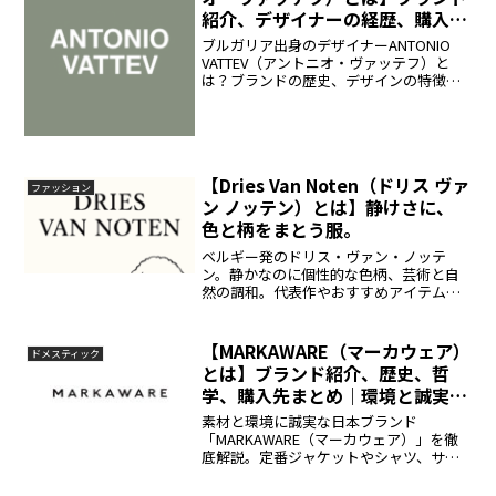
紹介、デザイナーの経歴、購入先
まとめ｜構築的シルエットとクラ
ブルガリア出身のデザイナーANTONIO
フト精神の融合
VATTEV（アントニオ・ヴァッテフ）と
は？ブランドの歴史、デザインの特徴、
購入先を丁寧に解説。
【Dries Van Noten（ドリス ヴァ
ファッション
ン ノッテン）とは】静けさに、
色と柄をまとう服。
ベルギー発のドリス・ヴァン・ノッテ
ン。静かなのに個性的な色柄、芸術と自
然の調和。代表作やおすすめアイテム、
着用芸能人まで徹底解説！
【MARKAWARE（マーカウェア）
ドメスティック
とは】ブランド紹介、歴史、哲
学、購入先まとめ｜環境と誠実に
向き合う、美しいミニマリズム
素材と環境に誠実な日本ブランド
「MARKAWARE（マーカウェア）」を徹
底解説。定番ジャケットやシャツ、サス
テナ視点の服づくり、購入先まで網羅。