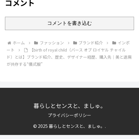
コメント
コメントを書き込む
ホーム
ファッション
ブランド紹介
インポ
ート
【birth of royal child（バース オブ ロイヤル チャイル
ド）とは】ブランド紹介、歴史、デザイナー経歴、購入先｜美と退廃
が共存する“儀式服”
暮らしとセンスと、ましゅ。
プライバシーポリシー
© 2025 暮らしとセンスと、ましゅ。.