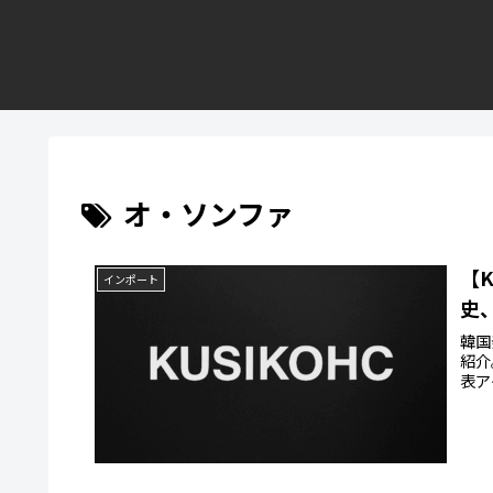
オ・ソンファ
【
インポート
史
韓国
紹介
表ア