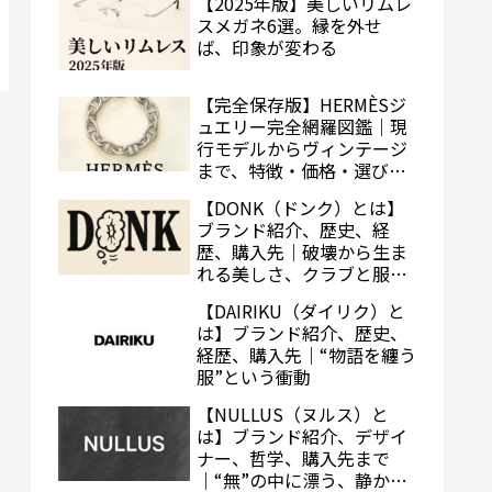
【2025年版】美しいリムレ
スメガネ6選。縁を外せ
ば、印象が変わる
【完全保存版】HERMÈSジ
ュエリー完全網羅図鑑｜現
行モデルからヴィンテージ
まで、特徴・価格・選び方
まで解説
【DONK（ドンク）とは】
ブランド紹介、歴史、経
歴、購入先｜破壊から生ま
れる美しさ、クラブと服の
交差点
【DAIRIKU（ダイリク）と
は】ブランド紹介、歴史、
経歴、購入先｜“物語を纏う
服”という衝動
【NULLUS（ヌルス）と
は】ブランド紹介、デザイ
ナー、哲学、購入先まで
｜“無”の中に漂う、静かな