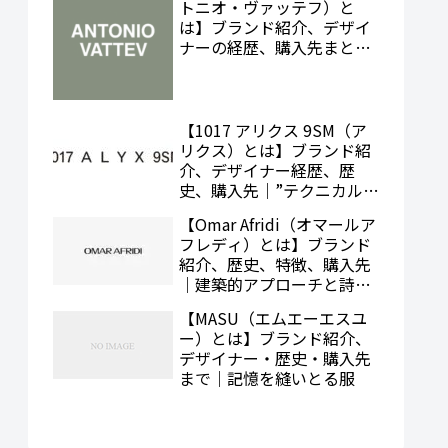
トニオ・ヴァッテフ）と
は】ブランド紹介、デザイ
ナーの経歴、購入先まとめ
｜構築的シルエットとクラ
フト精神の融合
【1017 アリクス 9SM（ア
リクス）とは】ブランド紹
介、デザイナー経歴、歴
史、購入先｜”テクニカル
× エモーショナル”の狭間
【Omar Afridi（オマールア
で生まれるモード
フレディ）とは】ブランド
紹介、歴史、特徴、購入先
｜建築的アプローチと詩的
バランスの融合
【MASU（エムエーエスユ
ー）とは】ブランド紹介、
デザイナー・歴史・購入先
まで｜記憶を縫いとる服